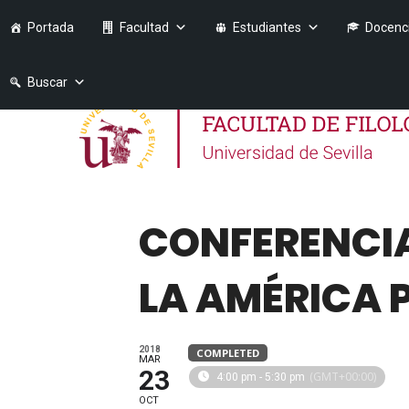
Portada
Facultad
Estudiantes
Docenc
Buscar
CONFERENCIA
LA AMÉRICA 
2018
COMPLETED
MAR
23
(GMT+00:00)
4:00 pm - 5:30 pm
OCT