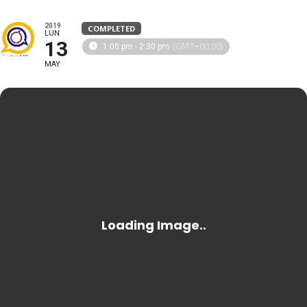
2019
COMPLETED
LUN
13
(GMT+00:00)
1:00 pm - 2:30 pm
MAY