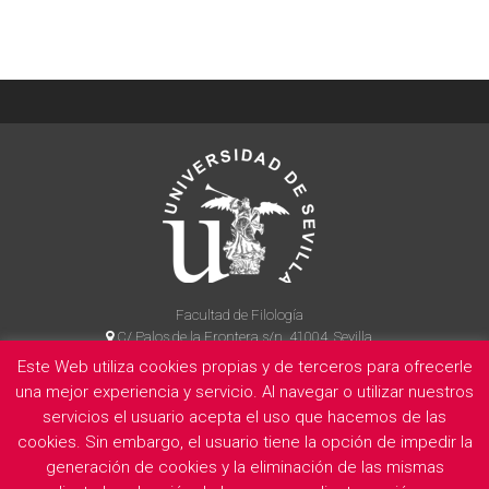
Facultad de Filología
C/ Palos de la Frontera s/n, 41004, Sevilla
954 55 14 90
Este Web utiliza cookies propias y de terceros para ofrecerle
una mejor experiencia y servicio. Al navegar o utilizar nuestros
servicios el usuario acepta el uso que hacemos de las
La Facultad
Información legal
Politica de privacidad
Cookies
cookies. Sin embargo, el usuario tiene la opción de impedir la
generación de cookies y la eliminación de las mismas
E