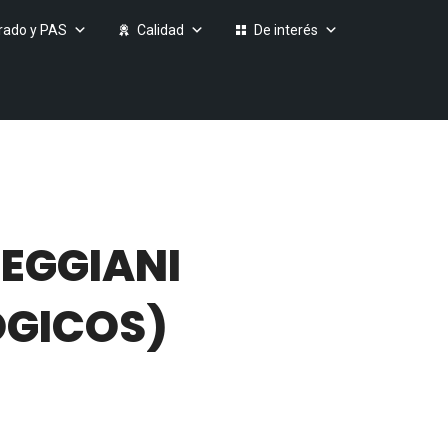
rado y PAS
Calidad
De interés
EGGIANI
ÓGICOS)