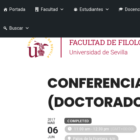
Portada
Facultad
Estudiantes
Docenc
Buscar
CONFERENCIA
(DOCTORADO 
2017
COMPLETED
MAR
06
(GMT+00:00)
11:00 am - 12:30 pm
JUN
Palos de la Frontera, s/n