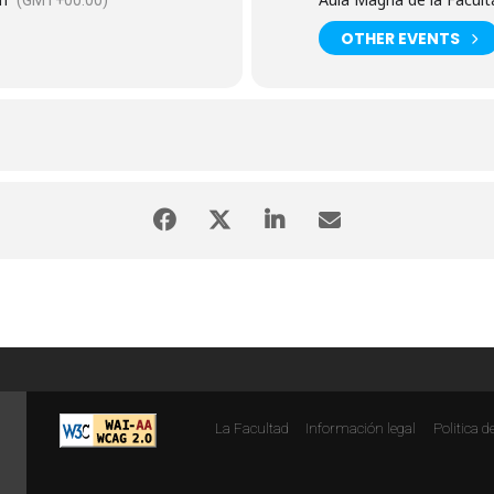
pm
(GMT+00:00)
OTHER EVENTS
La Facultad
Información legal
Politica d