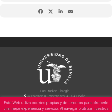
Facultad de Filología
C/ Palos de la Frontera s/n, 41004, Sevilla
954 55 14 90
Este Web utiliza cookies propias y de terceros para ofrecerle
una mejor experiencia y servicio. Al navegar o utilizar nuestros