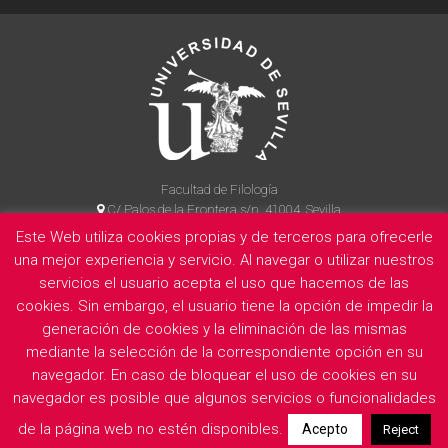
Facultad de Filología
C/ Palos de la Frontera s/n, 41004, Sevilla
954 55 14 90
Este Web utiliza cookies propias y de terceros para ofrecerle
una mejor experiencia y servicio. Al navegar o utilizar nuestros
servicios el usuario acepta el uso que hacemos de las
cookies. Sin embargo, el usuario tiene la opción de impedir la
La Facultad
Información legal
Politica de privacidad
Cookies
generación de cookies y la eliminación de las mismas
E
mediante la selección de la correspondiente opción en su
navegador. En caso de bloquear el uso de cookies en su
navegador es posible que algunos servicios o funcionalidades
de la página web no estén disponibles.
Acepto
Reject