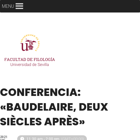
MENU
CONFERENCIA:
«BAUDELAIRE, DEUX
SIÈCLES APRÈS»
2021
(GMT+00:00)
11:30 am - 2:00 pm