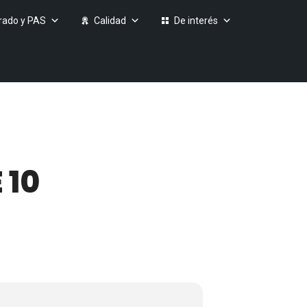
rado y PAS
Calidad
De interés
 10