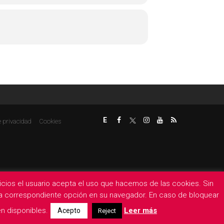
E
e privacidad
Cookies
rvicios el usuario acepta el uso que hacemos de las cookies. Sin
 la correspondiente opción en su navegador. En caso de bloquear
n disponibles.
Leer más
Acepto
Reject