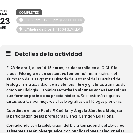
2019
COMPLETED
MAR
23
(GMT+00:00)
10:15 am - 12:00 pm
ABR
c/Madre de Dios 1 41004 SEVILLA
Detalles de la actividad
El 23 de abril, a las 10.15 horas, se desarrolla en el CICUS la
, una iniciativa del
clase ‘Filología es un sustantivo femenino’
alumnado de la asignatura Historia del español de la Facultad de
Filología. En la actividad,
, alumnas del
de asistencia libre y gratuita
grado en Filología Hispánica recordarán
algunas voces femeninas
. Se mostrarán algunas
que forman parte de su propia historia
cartas escritas por mujeres y las biografías de filólogas pioneras.
, con
Coordinan el acto Paula F. Cuéllar y Ángela Sánchez Moto
la participación de las profesoras Blanca Garrido y Lola Pons.
Coincidiendo con la celebración del Día Internacional del Libro,
los
asistentes serán obsequiados con publicaciones relacionadas