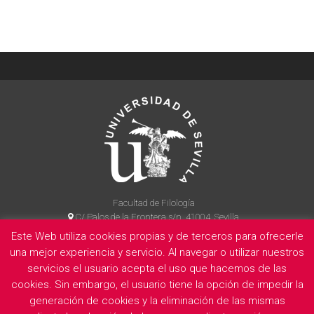
Facultad de Filología
C/ Palos de la Frontera s/n, 41004, Sevilla
954 55 14 90
Este Web utiliza cookies propias y de terceros para ofrecerle
una mejor experiencia y servicio. Al navegar o utilizar nuestros
servicios el usuario acepta el uso que hacemos de las
cookies. Sin embargo, el usuario tiene la opción de impedir la
La Facultad
Información legal
Politica de privacidad
Cookies
generación de cookies y la eliminación de las mismas
E