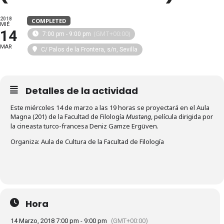
2018
COMPLETED
MIÉ
14
(GMT+00:00)
7:00 pm - 9:00 pm
MAR
C/ Palos de la Frontera, s/n, Sevilla
Detalles de la actividad
Este miércoles 14 de marzo a las 19 horas se proyectará en el Aula
Magna (201) de la Facultad de Filología
, película dirigida por
Mustang
la cineasta turco-francesa Deniz Gamze Ergüven.
Organiza: Aula de Cultura de la Facultad de Filología
Hora
14 Marzo, 2018 7:00 pm - 9:00 pm
(GMT+00:00)