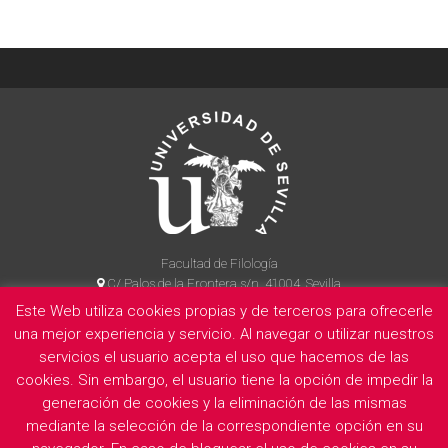
Facultad de Filología
C/ Palos de la Frontera s/n, 41004, Sevilla
954 55 14 90
Este Web utiliza cookies propias y de terceros para ofrecerle
una mejor experiencia y servicio. Al navegar o utilizar nuestros
servicios el usuario acepta el uso que hacemos de las
cookies. Sin embargo, el usuario tiene la opción de impedir la
La Facultad
Información legal
Politica de privacidad
Cookies
generación de cookies y la eliminación de las mismas
E
mediante la selección de la correspondiente opción en su