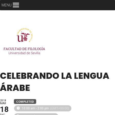
MENU
CELEBRANDO LA LENGUA
ÁRABE
2018
COMPLETED
MAR
18
(GMT+00:00)
10:00 am - 2:00 pm
DIC