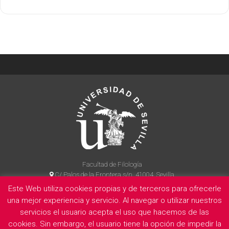
Facultad de Filología
C/ Palos de la Frontera s/n, 41004, Sevilla
954 55 14 90
Este Web utiliza cookies propias y de terceros para ofrecerle
una mejor experiencia y servicio. Al navegar o utilizar nuestros
servicios el usuario acepta el uso que hacemos de las
cookies. Sin embargo, el usuario tiene la opción de impedir la
La Facultad
Información legal
Politica de privacidad
Cookies