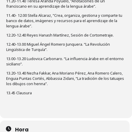
11.20-11.40 Teresa Aranda Poyuelo, “Anotaciones de un
franciscano en su aprendizaje de la lengua árabe”.
11.40- 12.00 Stella Alcaraz, “Crea, organiza, gestiona y comparte tu
banco de datos, imágenes y recursos para el aprendizaje de la
lengua árabe”.
12.20-12.40 Reyes Hanash Martínez, Sesión de Cortometraje.
12.40-13.00 Miguel Ángel Romero Junquera. “La Revolución
Lingüística de Turquía”.
13.00-13.20 Ludovica Carbonaro. “La influencia árabe en el entorno
siciliano”.
13.20-13.40 Nezha Fakkar, Ana Moriano Pérez, Ana Romero Calero,
Enguia Puntas Cortés, Abbassia Zidani, “La tradición de los tatuajes
los dibujos con henna”.
13.45 Clausura
Hora