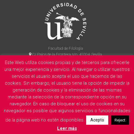
Facultad de Filología
C/ Palos de la Frontera s/n, 41004, Sevilla
954 55 14 90
Este Web utiliza cookies propias y de terceros para ofrecerle
una mejor experiencia y servicio. Al navegar o utilizar nuestros
servicios el usuario acepta el uso que hacemos de las
cookies. Sin embargo, el usuario tiene la opción de impedir la
La Facultad
Información legal
Politica de privacidad
Cookies
generación de cookies y la eliminación de las mismas
E
mediante la selección de la correspondiente opción en su
navegador. En caso de bloquear el uso de cookies en su
navegador es posible que algunos servicios o funcionalidades
de la página web no estén disponibles.
Acepto
Reject
Leer más