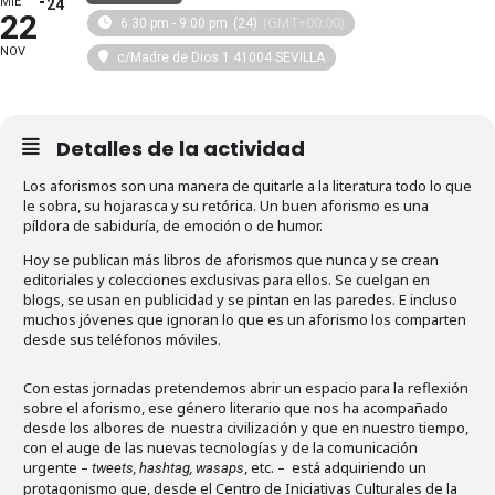
MIÉ
24
22
(GMT+00:00)
6:30 pm - 9:00 pm
(24)
NOV
c/Madre de Dios 1 41004 SEVILLA
Detalles de la actividad
Los aforismos son una manera de quitarle a la literatura todo lo que
le sobra, su hojarasca y su retórica. Un buen aforismo es una
píldora de sabiduría, de emoción o de humor.
Hoy se publican más libros de aforismos que nunca y se crean
editoriales y colecciones exclusivas para ellos. Se cuelgan en
blogs, se usan en publicidad y se pintan en las paredes. E incluso
muchos jóvenes que ignoran lo que es un aforismo los comparten
desde sus teléfonos móviles.
Con estas jornadas pretendemos abrir un espacio para la reflexión
sobre el aforismo, ese género literario que nos ha acompañado
desde los albores de nuestra civilización y que en nuestro tiempo,
con el auge de las nuevas tecnologías y de la comunicación
urgente –
, etc. – está adquiriendo un
tweets,
hashtag,
wasaps
protagonismo que, desde el Centro de Iniciativas Culturales de la