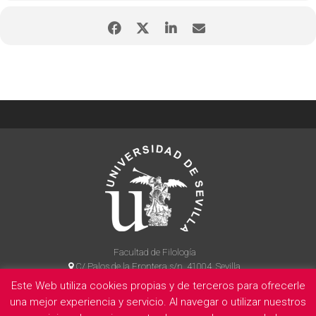
Facultad de Filología
C/ Palos de la Frontera s/n, 41004, Sevilla
954 55 14 90
Este Web utiliza cookies propias y de terceros para ofrecerle
una mejor experiencia y servicio. Al navegar o utilizar nuestros