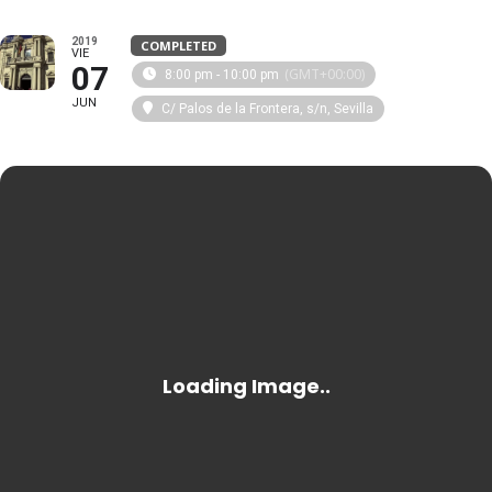
2019
COMPLETED
VIE
07
(GMT+00:00)
8:00 pm - 10:00 pm
JUN
C/ Palos de la Frontera, s/n, Sevilla