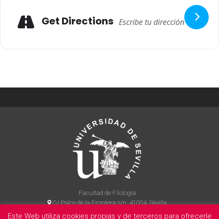
Get Directions
Facultad de Filología
C/ Palos de la Frontera s/n, 41004, Sevilla
954 55 14 90
Este Web utiliza cookies propias y de terceros para ofrecerle