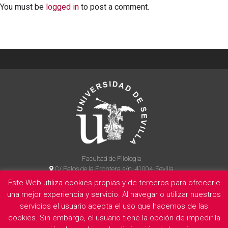
You must be
logged in
to post a comment.
Facultad de Filología
C/ Palos de la Frontera s/n, 41004, Sevilla
954 55 14 90
Este Web utiliza cookies propias y de terceros para ofrecerle
una mejor experiencia y servicio. Al navegar o utilizar nuestros
servicios el usuario acepta el uso que hacemos de las
cookies. Sin embargo, el usuario tiene la opción de impedir la
La Facultad
Información legal
Politica de privacidad
Cookies