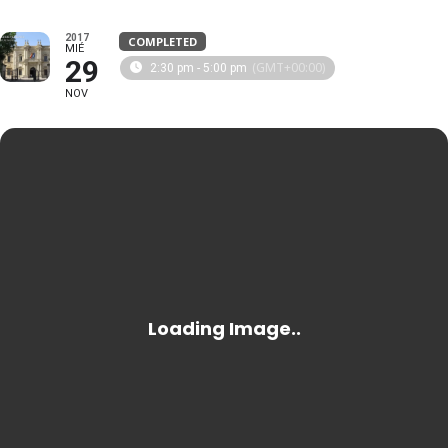
2017
COMPLETED
MIÉ
29
(GMT+00:00)
2:30 pm - 5:00 pm
NOV