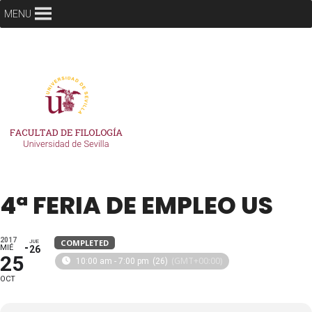
MENU
4ª FERIA DE EMPLEO US
2017
COMPLETED
JUE
MIÉ
26
25
(GMT+00:00)
10:00 am - 7:00 pm
(26)
OCT