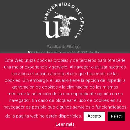
Facultad de Filología
C/ Palos de la Frontera s/n, 41004, Sevilla
954 55 14 90
Este Web utiliza cookies propias y de terceros para ofrecerle
una mejor experiencia y servicio. Al navegar o utilizar nuestros
servicios el usuario acepta el uso que hacemos de las
cookies. Sin embargo, el usuario tiene la opción de impedir la
La Facultad
Información legal
Politica de privacidad
Cookies
generación de cookies y la eliminación de las mismas
E
mediante la selección de la correspondiente opción en su
navegador. En caso de bloquear el uso de cookies en su
navegador es posible que algunos servicios o funcionalidades
de la página web no estén disponibles.
Acepto
Reject
Leer más