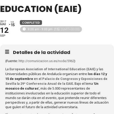
EDUCATION (EAIE)
2017
COMPLETED
VIE
MAR
15
12
(GMT+00:00)
9:00 am - 9:00 pm
(15)
SEP
Detalles de la actividad
(Fuente:
)
http://comunicacion.us.es/node/5962
La
y las
European Asociation of International Education (EAIE)
Universidades públicas de Andalucía organizan entre
los días 12 y
en el
15 de septiembre
Palacio de Congresos y Exposiciones de
la
. Bajo el lema ‘
Sevilla
29ª Conferencia Anual de la EAIE
Un
’, más de 5.000 representantes de
mosaico de culturas
instituciones involucradas en la educación superior de todo el
mundo se darán cita en el evento, que pretende reunir diferentes
perspectivas y, a partir de ellas, generar nuevas líneas de actuación
que guíen el futuro de la actividad universitaria.