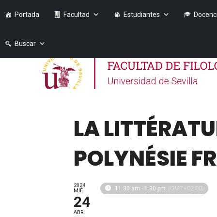
Portada
Facultad
Estudiantes
Docenc
Buscar
LA LITTÉRATU
POLYNÉSIE F
2024
(GMT+02:00)
11:30 am - 1:30 pm
MIÉ
24
ABR