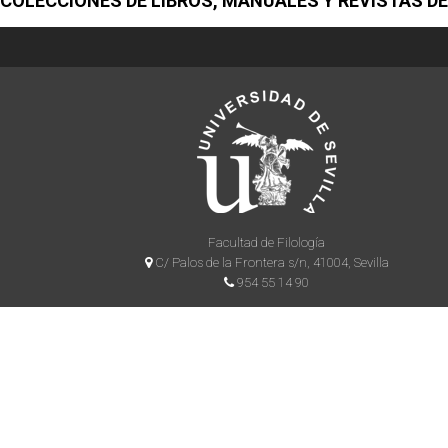
COLECCIONES DE LIBROS, MANUALES Y REVISTAS DE
Facultad de Filología
C/ Palos de la Frontera s/n, 41004, Sevilla
954 55 14 90