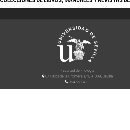
COLECCIONES DE LIBROS, MANUALES Y REVISTAS DE
Facultad de Filología
C/ Palos de la Frontera s/n, 41004, Sevilla
954 55 14 90