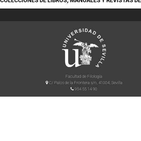
COLECCIONES DE LIBROS, MANUALES Y REVISTAS DE
Facultad de Filología
C/ Palos de la Frontera s/n, 41004, Sevilla
954 55 14 90