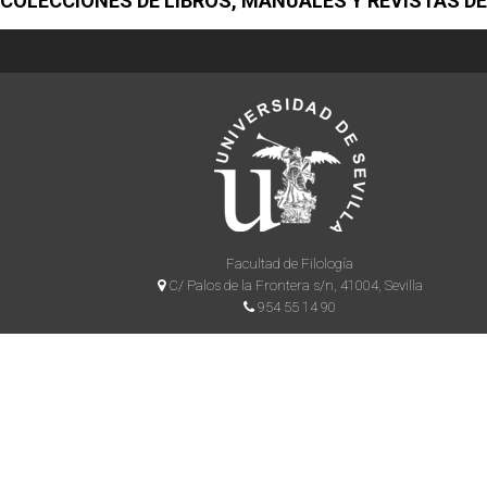
COLECCIONES DE LIBROS, MANUALES Y REVISTAS DE
Facultad de Filología
C/ Palos de la Frontera s/n, 41004, Sevilla
954 55 14 90