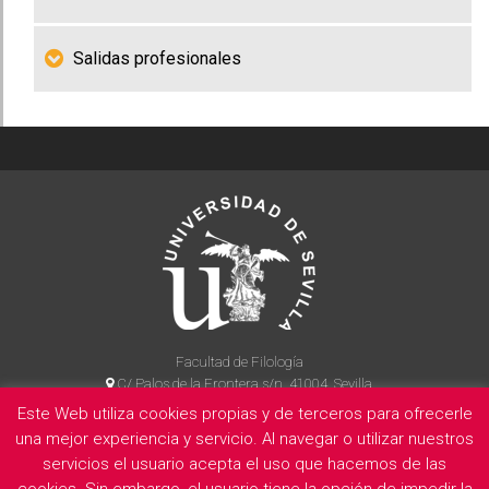
Salidas profesionales
Facultad de Filología
C/ Palos de la Frontera s/n, 41004, Sevilla
954 55 14 90
Este Web utiliza cookies propias y de terceros para ofrecerle
una mejor experiencia y servicio. Al navegar o utilizar nuestros
servicios el usuario acepta el uso que hacemos de las
cookies. Sin embargo, el usuario tiene la opción de impedir la
La Facultad
Información legal
Politica de privacidad
Cookies