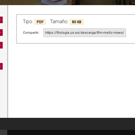
Tipo:
Tamaño:
PDF
80 KB
Compartir:
https://filologia.us.es/descarga/tfm-mellc-maes/