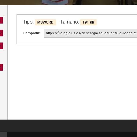
Tipo:
Tamaño:
MSWORD
191 KB
Compartir:
https://filologia.us.es/descarga/solicitud-titulo-licenciat