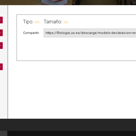
Tipo:
Tamaño:
Compartir:
https://filologia.us.es/descarga/modelo-declaracion-r