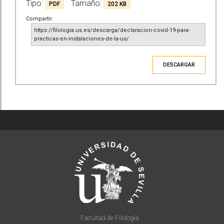
Tipo:
Tamaño:
PDF
202 KB
Compartir:
https://filologia.us.es/descarga/declaracion-covid-19-para-
practicas-en-instalaciones-de-la-us/
DESCARGAR
Facultad de Filología