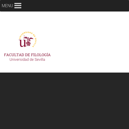
MENU
dele2
7 julio, 2020
1587 × 1984
dele2