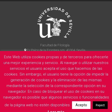
Facultad de Filología
C/ Palos de la Frontera s/n, 41004, Sevilla
954 55 14 90
Este Web utiliza cookies propias y de terceros para ofrecerle
una mejor experiencia y servicio. Al navegar o utilizar nuestros
servicios el usuario acepta el uso que hacemos de las
cookies. Sin embargo, el usuario tiene la opción de impedir la
La Facultad
Información legal
Politica de privacidad
Cookies
generación de cookies y la eliminación de las mismas
E
mediante la selección de la correspondiente opción en su
navegador. En caso de bloquear el uso de cookies en su
navegador es posible que algunos servicios o funcionalidades
de la página web no estén disponibles.
Acepto
Reject