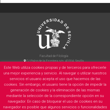
Facultad de Filología
C/ Palos de la Frontera s/n, 41004, Sevilla
954 55 14 90
Este Web utiliza cookies propias y de terceros para ofrecerle
una mejor experiencia y servicio. Al navegar o utilizar nuestros
servicios el usuario acepta el uso que hacemos de las
cookies. Sin embargo, el usuario tiene la opción de impedir la
La Facultad
Información legal
Politica de privacidad
Cookies
generación de cookies y la eliminación de las mismas
E
mediante la selección de la correspondiente opción en su
navegador. En caso de bloquear el uso de cookies en su
navegador es posible que algunos servicios o funcionalidades