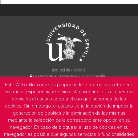
Facultad de Filología
C/ Palos de la Frontera s/n, 41004, Sevilla
954 55 14 90
Este Web utiliza cookies propias y de terceros para ofrecerle
una mejor experiencia y servicio. Al navegar o utilizar nuestros
servicios el usuario acepta el uso que hacemos de las
cookies. Sin embargo, el usuario tiene la opción de impedir la
La Facultad
Información legal
Politica de privacidad
Cookies
generación de cookies y la eliminación de las mismas
E
mediante la selección de la correspondiente opción en su
navegador. En caso de bloquear el uso de cookies en su
navegador es posible que algunos servicios o funcionalidades