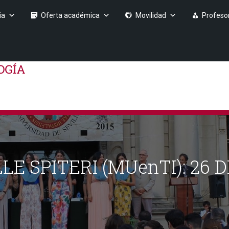
ia
Oferta académica
Movilidad
Profeso
 SPITERI (MUenTI): 26 D