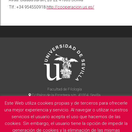
Tlf.: +34 954550918
http://cooperacion.us.es/
Facultad de Filología
C/ Palos de la Frontera s/n, 41004, Sevilla
954 55 14 90
Este Web utiliza cookies propias y de terceros para ofrecerle
una mejor experiencia y servicio. Al navegar o utilizar nuestros
servicios el usuario acepta el uso que hacemos de las
cookies. Sin embargo, el usuario tiene la opción de impedir la
La Facultad
Información legal
Politica de privacidad
Cookies
generación de cookies y la eliminación de las mismas