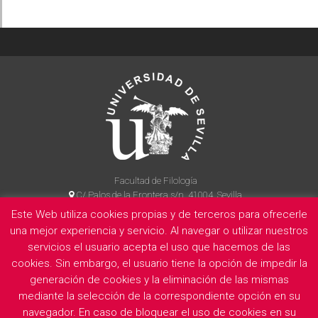
Facultad de Filología
C/ Palos de la Frontera s/n, 41004, Sevilla
954 55 14 90
Este Web utiliza cookies propias y de terceros para ofrecerle
una mejor experiencia y servicio. Al navegar o utilizar nuestros
servicios el usuario acepta el uso que hacemos de las
cookies. Sin embargo, el usuario tiene la opción de impedir la
La Facultad
Información legal
Politica de privacidad
Cookies
generación de cookies y la eliminación de las mismas
E
mediante la selección de la correspondiente opción en su
navegador. En caso de bloquear el uso de cookies en su