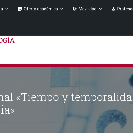
ia
Oferta académica
Movilidad
Profeso
nal «Tiempo y temporalida
ia»