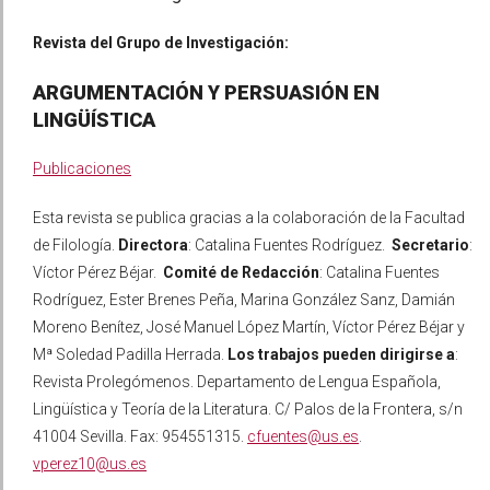
Revista del Grupo de Investigación:
ARGUMENTACIÓN Y PERSUASIÓN EN
LINGÜÍSTICA
Publicaciones
Esta revista se publica gracias a la colaboración de la Facultad
de Filología.
Directora
: Catalina Fuentes Rodríguez.
Secretario
:
Víctor Pérez Béjar.
Comité de Redacción
: Catalina Fuentes
Rodríguez, Ester Brenes Peña, Marina González Sanz, Damián
Moreno Benítez, José Manuel López Martín, Víctor Pérez Béjar y
Mª Soledad Padilla Herrada.
Los trabajos pueden dirigirse a
:
Revista Prolegómenos. Departamento de Lengua Española,
Lingüística y Teoría de la Literatura. C/ Palos de la Frontera, s/n
41004 Sevilla. Fax: 954551315.
cfuentes@us.es
.
vperez10@us.es