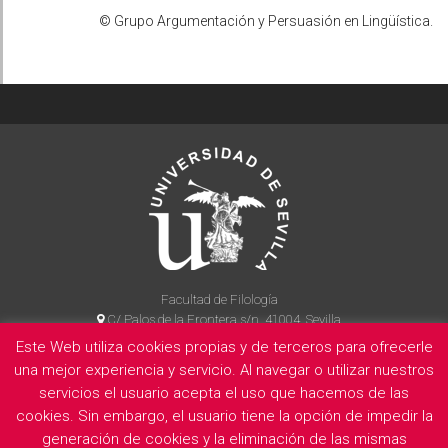
© Grupo Argumentación y Persuasión en Lingüística.
Facultad de Filología
C/ Palos de la Frontera s/n, 41004, Sevilla
954 55 14 90
Este Web utiliza cookies propias y de terceros para ofrecerle
una mejor experiencia y servicio. Al navegar o utilizar nuestros
servicios el usuario acepta el uso que hacemos de las
cookies. Sin embargo, el usuario tiene la opción de impedir la
La Facultad
Información legal
Politica de privacidad
Cookies
generación de cookies y la eliminación de las mismas
E