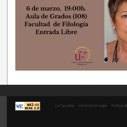
La Facultad
Información legal
Politica d