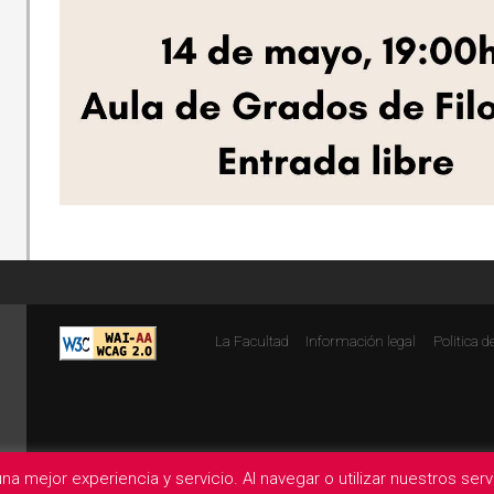
La Facultad
Información legal
Politica d
na mejor experiencia y servicio. Al navegar o utilizar nuestros se