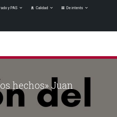
rado y PAS
Calidad
De interés
los hechos» Juan