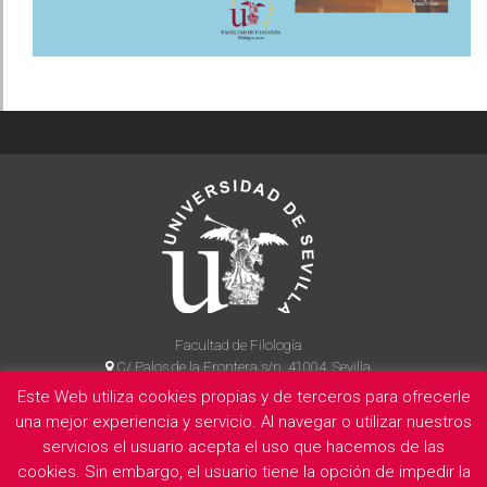
Facultad de Filología
C/ Palos de la Frontera s/n, 41004, Sevilla
954 55 14 90
Este Web utiliza cookies propias y de terceros para ofrecerle
una mejor experiencia y servicio. Al navegar o utilizar nuestros
servicios el usuario acepta el uso que hacemos de las
cookies. Sin embargo, el usuario tiene la opción de impedir la
La Facultad
Información legal
Politica de privacidad
Cookies