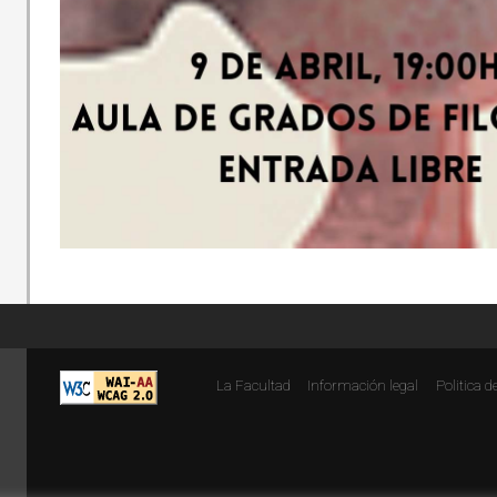
La Facultad
Información legal
Politica d