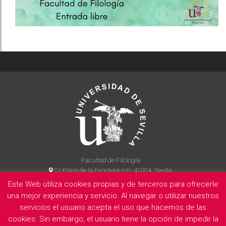
Facultad de Filología
C/ Palos de la Frontera s/n, 41004, Sevilla
954 55 14 90
Este Web utiliza cookies propias y de terceros para ofrecerle
una mejor experiencia y servicio. Al navegar o utilizar nuestros
servicios el usuario acepta el uso que hacemos de las
cookies. Sin embargo, el usuario tiene la opción de impedir la
La Facultad
Información legal
Politica de privacidad
Cookies