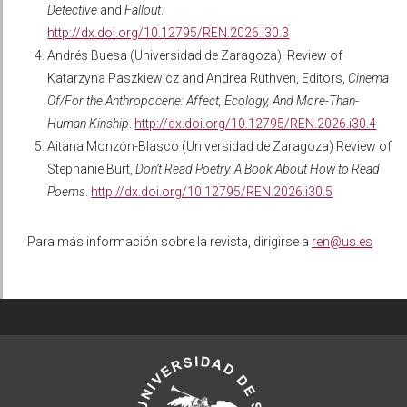
Detective
and
Fallout
.
http://dx.doi.org/10.12795/REN.2026.i30.3
Andrés Buesa (Universidad de Zaragoza). Review of
Katarzyna Paszkiewicz and Andrea Ruthven, Editors,
Cinema
Of/For the Anthropocene: Affect, Ecology, And More-Than-
Human Kinship
.
http://dx.doi.org/10.12795/REN.2026.i30.4
Aitana Monzón-Blasco (Universidad de Zaragoza) Review of
Stephanie Burt,
Don’t Read Poetry. A Book About How to Read
Poems
.
http://dx.doi.org/10.12795/REN.2026.i30.5
Para más información sobre la revista, dirigirse a
ren@us.es