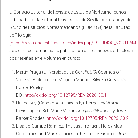
El Consejo Editorial de Revista de Estudios Norteamericanos,
publicada por la Editorial Universidad de Sevilla con el apoyo del
Grupo de Estudios Norteamericanos (HUM 488) de la Facultad
de Filología
(
https://revistascientificas.us.es/index.php/ESTUDIOS_NORTEA
se alegra de comunicar la publicación de tres nuevos artículos y
dos reseñas en el volumen en curso:
Martín Praga (Universidade da Coruña). “A Cosmos of
Violets”: Violence and Magic in Maurice Kilwein Guevara’s
Border Poetry.
DOI.
http://dx.doi.org/10.12795/REN.2026.i30.1
Hatice Bay (Cappadocia University): Forged by Women:
Revisiting the Self-Made Man in
Douglass’ Women
by Jewell
Parker Rhodes.
http://dx.doi.org/10.12795/REN.2026.i30.2
Elsa del Campo Ramírez. The Last Frontier… Hero? Mas-
Cool-Inities and Mask-Ulinities in the Third Season of
True