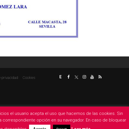
E
e privacidad
Cookies
rvicios el usuario acepta el uso que hacemos de las cookies. Sin
 la correspondiente opción en su navegador. En caso de bloquear