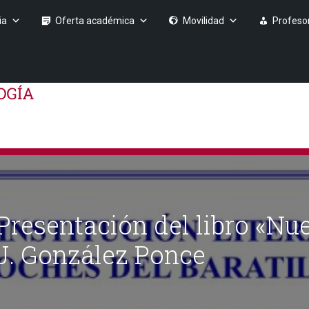
ia
Oferta académica
Movilidad
Profeso
: Presentación del libro «
J. González Ponce