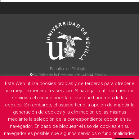
Facultad de Filología
C/ Palos de la Frontera s/n, 41004, Sevilla
954 55 14 90
Este Web utiliza cookies propias y de terceros para ofrecerle
una mejor experiencia y servicio. Al navegar o utilizar nuestros
servicios el usuario acepta el uso que hacemos de las
cookies. Sin embargo, el usuario tiene la opción de impedir la
La Facultad
Información legal
Politica de privacidad
Cookies
generación de cookies y la eliminación de las mismas
E
mediante la selección de la correspondiente opción en su
navegador. En caso de bloquear el uso de cookies en su
navegador es posible que algunos servicios o funcionalidades