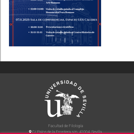
Facultad de Filología
C/ Palos de la Frontera s/n, 41004, Sevilla