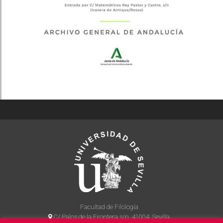
Facultad de Filología
C/ Palos de la Frontera s/n, 41004, Sevilla