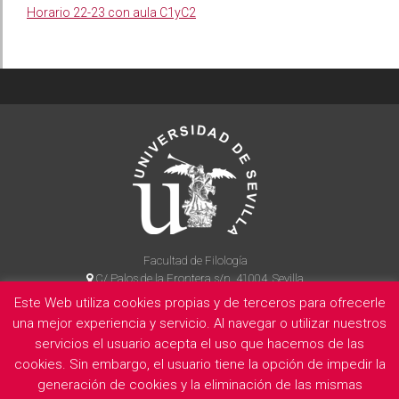
Horario 22-23 con aula C1yC2
Facultad de Filología
C/ Palos de la Frontera s/n, 41004, Sevilla
954 55 14 90
Este Web utiliza cookies propias y de terceros para ofrecerle
una mejor experiencia y servicio. Al navegar o utilizar nuestros
servicios el usuario acepta el uso que hacemos de las
cookies. Sin embargo, el usuario tiene la opción de impedir la
La Facultad
Información legal
Politica de privacidad
Cookies
generación de cookies y la eliminación de las mismas
E