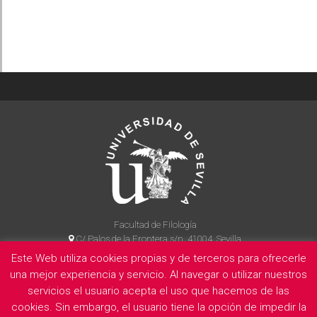
Facultad de Filología
C/ Palos de la Frontera s/n, 41004, Sevilla
954 55 14 90
Este Web utiliza cookies propias y de terceros para ofrecerle
una mejor experiencia y servicio. Al navegar o utilizar nuestros
servicios el usuario acepta el uso que hacemos de las
cookies. Sin embargo, el usuario tiene la opción de impedir la
La Facultad
Información legal
Politica de privacidad
Cookies