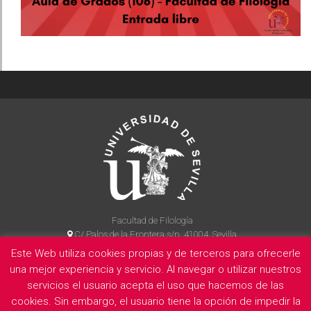
Facultad de Filología
C/ Palos de la Frontera s/n, 41004, Sevilla
954 55 14 90
Este Web utiliza cookies propias y de terceros para ofrecerle
una mejor experiencia y servicio. Al navegar o utilizar nuestros
servicios el usuario acepta el uso que hacemos de las
cookies. Sin embargo, el usuario tiene la opción de impedir la
La Facultad
Información legal
Politica de privacidad
Cookies